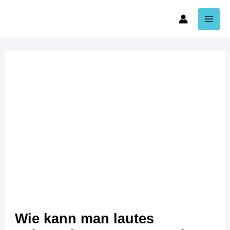
Zum
Beitragsnavigation
Main
Inhalt
Men
springen
Wie kann man lautes