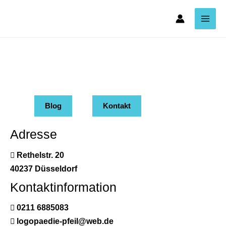
Zum
Main
Inhalt
Men
springen
Blog
Kontakt
Adresse
Rethelstr. 20
40237 Düsseldorf
Kontaktinformation
0211 6885083
logopaedie-pfeil@web.de